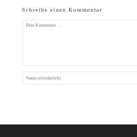
Schreibe einen Kommentar
Kommentar
Gib
deinen
Namen
oder
Benutzernamen
zum
Kommentieren
ein