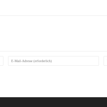
Gib
G
deine
d
E-
W
Mail-
U
Adresse
e
zum
(
Kommentieren
ein