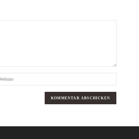
ib
eine
ebsite-
RL
in
optional)