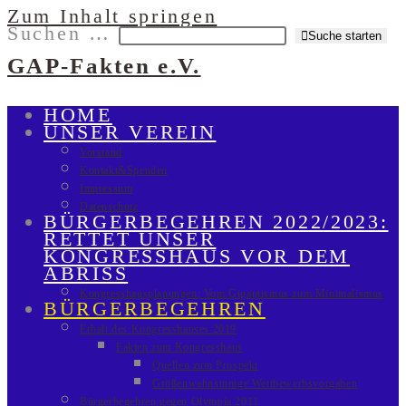
Zum Inhalt springen
Suchen …
Suche starten
GAP-Fakten e.V.
HOME
UNSER VEREIN
Vorstand
Kontakt&Spenden
Impressum
Datenschutz
BÜRGERBEGEHREN 2022/2023:
RETTET UNSER
KONGRESSHAUS VOR DEM
ABRISS
Kongresshausplanungen: Vom Gigantismus zum Minimalismus
BÜRGERBEGEHREN
Erhalt des Kongresshauses 2019
Fakten zum Kongresshaus
Quellen zum Prospekt
Größenwahnsinnige Wettbewerbsvorgaben
Bürgerbegehren gegen Olympia 2011