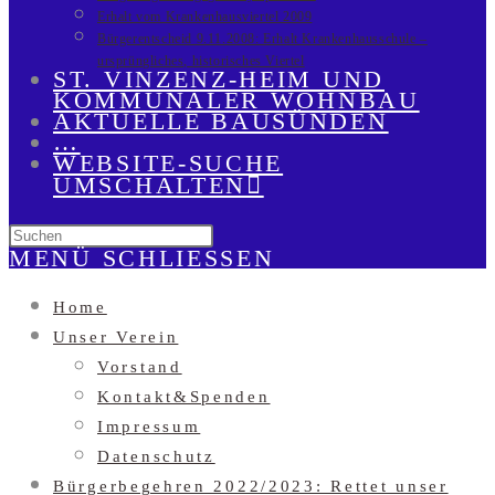
Erhalt vom Krankenhausviertel 2009
Bürgerentscheid 9.11.2008: Erhalt Krankenhausschule –
ursprüngliches, historisches Viertel
ST. VINZENZ-HEIM UND
KOMMUNALER WOHNBAU
AKTUELLE BAUSÜNDEN
…
WEBSITE-SUCHE
UMSCHALTEN
MENÜ
SCHLIESSEN
Home
Unser Verein
Vorstand
Kontakt&Spenden
Impressum
Datenschutz
Bürgerbegehren 2022/2023: Rettet unser