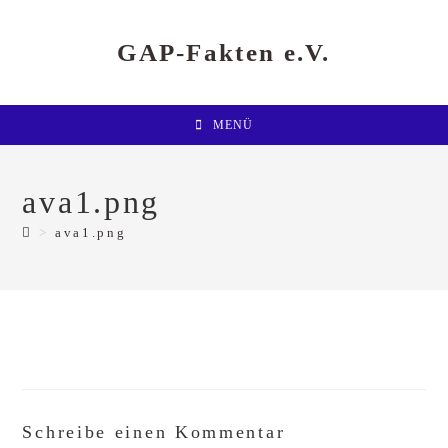
Zum
Inhalt
springen
GAP-Fakten e.V.
MENÜ
ava1.png
>
ava1.png
Schreibe einen Kommentar