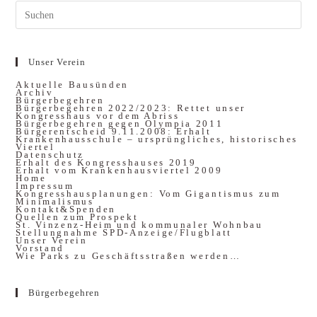
Unser Verein
Aktuelle Bausünden
Archiv
Bürgerbegehren
Bürgerbegehren 2022/2023: Rettet unser
Kongresshaus vor dem Abriss
Bürgerbegehren gegen Olympia 2011
Bürgerentscheid 9.11.2008: Erhalt
Krankenhausschule – ursprüngliches, historisches
Viertel
Datenschutz
Erhalt des Kongresshauses 2019
Erhalt vom Krankenhausviertel 2009
Home
Impressum
Kongresshausplanungen: Vom Gigantismus zum
Minimalismus
Kontakt&Spenden
Quellen zum Prospekt
St. Vinzenz-Heim und kommunaler Wohnbau
Stellungnahme SPD-Anzeige/Flugblatt
Unser Verein
Vorstand
Wie Parks zu Geschäftsstraßen werden…
Bürgerbegehren