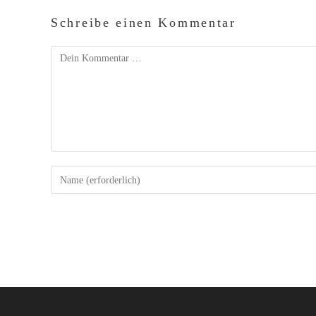
Schreibe einen Kommentar
Kommentar
Gib
deinen
Namen
oder
Benutzernamen
zum
Kommentieren
ein