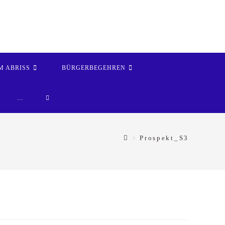
M ABRISS
BÜRGERBEGEHREN
WEBSITE-
…
SUCHE
>
Prospekt_S3
UMSCHALTEN