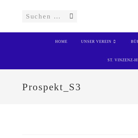
Zum
Inhalt
springen
Suchen …
Suche
starten
HOME
UNSER VEREIN
BÜ
ST. VINZENZ
Prospekt_S3