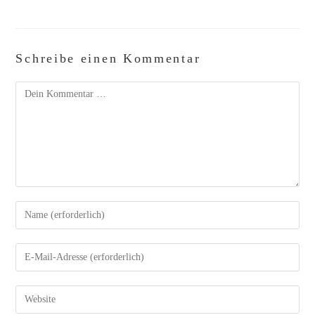
Schreibe einen Kommentar
Kommentar
Gib
deinen
Namen
oder
Benutzernamen
zum
Gib
Kommentieren
deine
ein
E-
Mail-
Adresse
zum
Gib
Kommentieren
deine
ein
Website-
URL