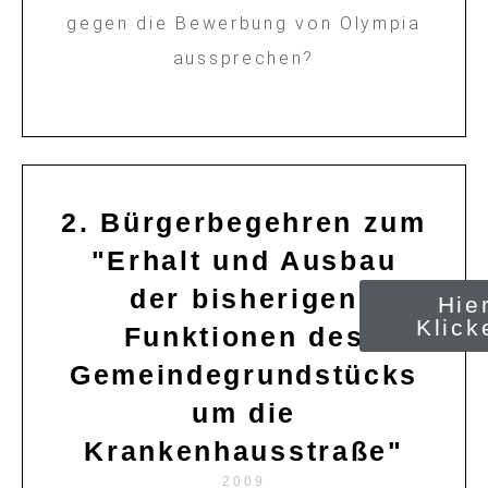
gegen die Bewerbung von Olympia
aussprechen?
2. Bürgerbegehren zum
"Erhalt und Ausbau
der bisherigen
Hie
Klick
Funktionen des
Gemeindegrundstücks
um die
Krankenhausstraße"
2009