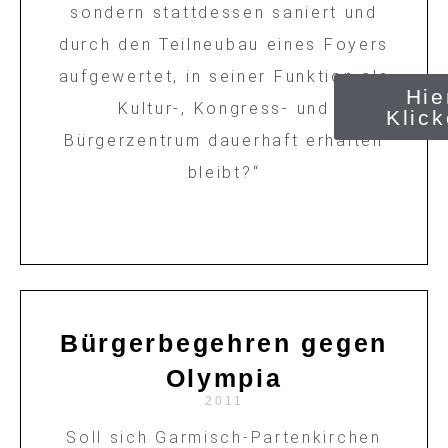
sondern stattdessen saniert und
durch den Teilneubau eines Foyers
aufgewertet, in seiner Funktion als
Hie
Kultur-, Kongress- und
Klic
Bürgerzentrum dauerhaft erhalten
bleibt?“
Bürgerbegehren gegen
Olympia
2011
Soll sich Garmisch-Partenkirchen