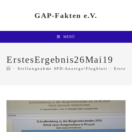
Zum
Inhalt
springen
GAP-Fakten e.V.
MENÜ
ErstesErgebnis26Mai19
>
Stellungnahme SPD-Anzeige/Flugblatt
>
Erstes