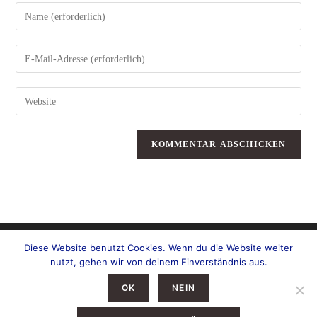
Gib
deinen
Namen
oder
Benutzernamen
zum
Gib
Kommentieren
deine
ein
E-
Mail-
Adresse
zum
Gib
Kommentieren
deine
ein
Website-
URL
ein
(optional)
Diese Website benutzt Cookies. Wenn du die Website weiter
nutzt, gehen wir von deinem Einverständnis aus.
OK
NEIN