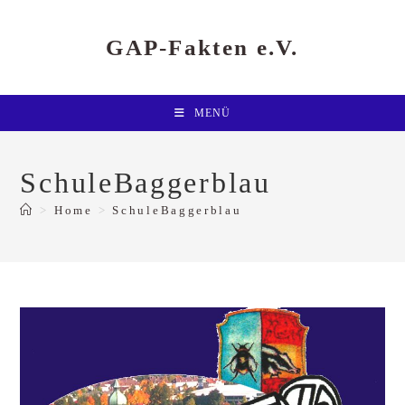
Zum
Inhalt
springen
GAP-Fakten e.V.
MENÜ
SchuleBaggerblau
>
Home
>
SchuleBaggerblau