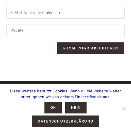
oder
Benutzernamen
zum
Gib
Kommentieren
deine
ein
E-
Mail-
Adresse
zum
Gib
Kommentieren
deine
ein
Website-
URL
ein
(optional)
Diese Website benutzt Cookies. Wenn du die Website weiter
nutzt, gehen wir von deinem Einverständnis aus.
OK
NEIN
DATENSCHUTZERKLÄRUNG