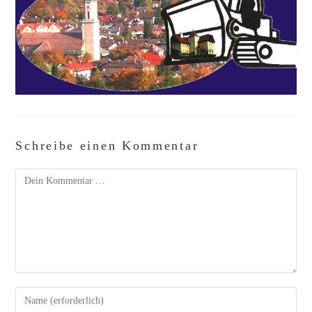
Schreibe einen Kommentar
Kommentar
Gib
deinen
Namen