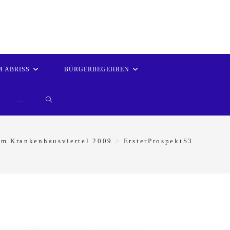
M ABRISS
BÜRGERBEGEHREN
WEBSITE-
…
SUCHE
om Krankenhausviertel 2009
>
ErsterProspektS3
UMSCHALTEN