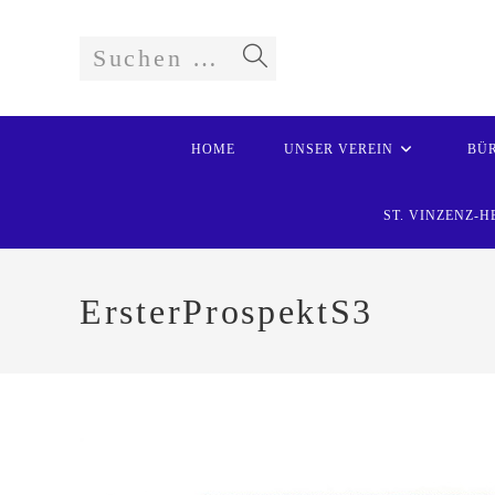
Zum
Inhalt
springen
Suchen …
Suche
starten
HOME
UNSER VEREIN
BÜR
ST. VINZENZ
ErsterProspektS3