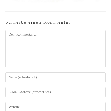
Schreibe einen Kommentar
Kommentar
Gib
deinen
Namen
oder
Benutzernamen
zum
Gib
Kommentieren
deine
ein
E-
Mail-
Adresse
zum
Gib
Kommentieren
deine
ein
Website-