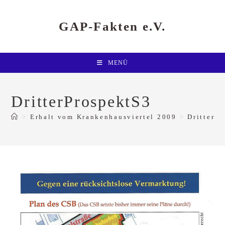
Zum
Inhalt
springen
GAP-Fakten e.V.
MENÜ
DritterProspektS3
>
Erhalt vom Krankenhausviertel 2009
>
DritterP