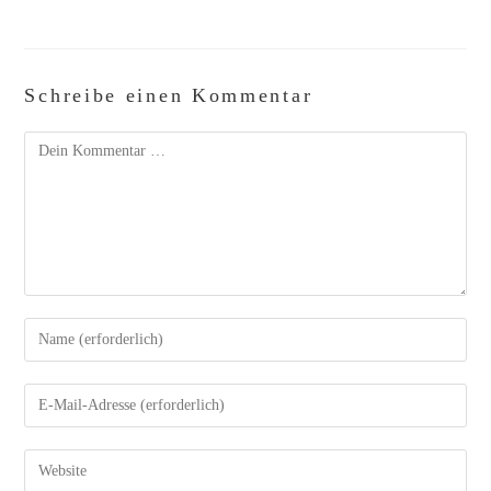
Schreibe einen Kommentar
Kommentar
Gib
deinen
Namen
oder
Benutzernamen
zum
Gib
Kommentieren
deine
ein
E-
Mail-
Adresse
zum
Gib
Kommentieren
deine
ein
Website-