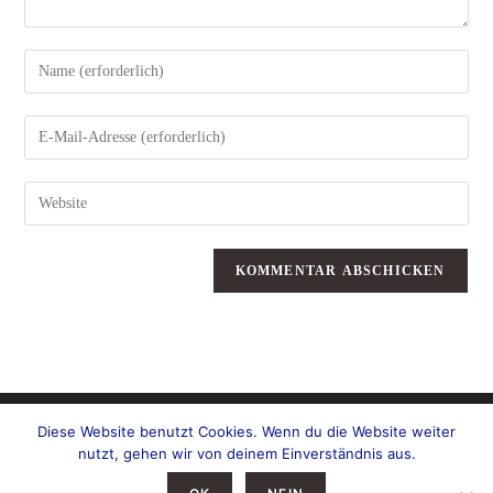
Gib
deinen
Namen
oder
Benutzernamen
zum
Gib
Kommentieren
deine
ein
E-
Mail-
Adresse
zum
Gib
Kommentieren
deine
ein
Website-
URL
ein
(optional)
Diese Website benutzt Cookies. Wenn du die Website weiter
nutzt, gehen wir von deinem Einverständnis aus.