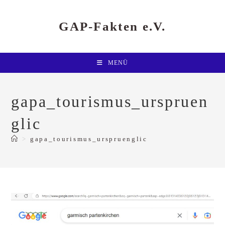
Zum
Inhalt
springen
GAP-Fakten e.V.
MENÜ
gapa_tourismus_urspruen
glic
>
gapa_tourismus_urspruenglic