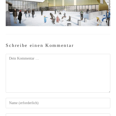
Schreibe einen Kommentar
Kommentar
Gib
deinen
Namen
oder
Benutzernamen
zum
Gib