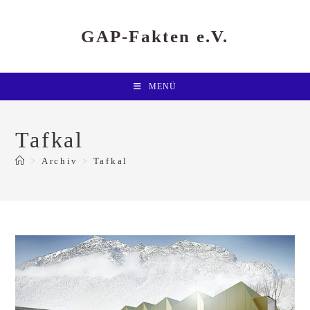
Zum
Inhalt
springen
GAP-Fakten e.V.
MENÜ
Tafkal
>
Archiv
>
Tafkal