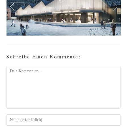
Schreibe einen Kommentar
Kommentar
Gib
deinen
Namen
oder