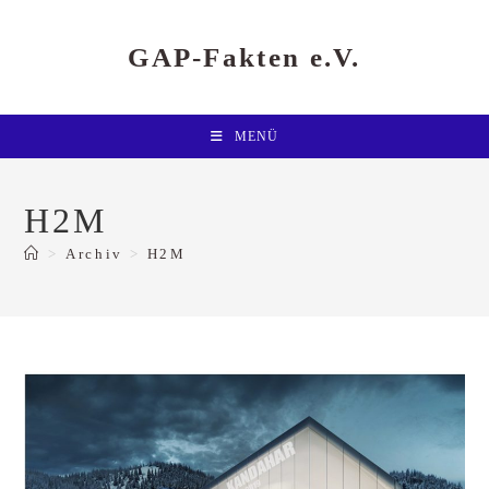
Zum
Inhalt
springen
GAP-Fakten e.V.
MENÜ
H2M
>
Archiv
>
H2M