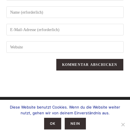
Gib
deinen
Namen
oder
Benutzernamen
zum
Gib
Kommentieren
deine
ein
E-
Mail-
Adresse
zum
Gib
Kommentieren
deine
ein
Website-
URL
ein
(optional)
Diese Website benutzt Cookies. Wenn du die Website weiter
nutzt, gehen wir von deinem Einverständnis aus.
OK
NEIN