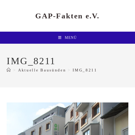
Zum
Inhalt
springen
GAP-Fakten e.V.
MENÜ
IMG_8211
>
Aktuelle Bausünden
>
IMG_8211