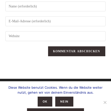
Gib
deinen
Namen
oder
Benutzernamen
zum
Gib
Kommentieren
deine
ein
E-
Mail-
Adresse
zum
Gib
Kommentieren
deine
ein
Website-
URL
ein
(optional)
Diese Website benutzt Cookies. Wenn du die Website weiter
nutzt, gehen wir von deinem Einverständnis aus.
OK
NEIN