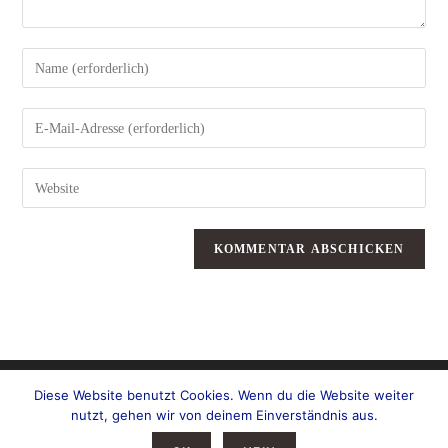
Gib
deinen
Namen
oder
Benutzernamen
zum
Gib
Kommentieren
deine
ein
E-
Mail-
Adresse
zum
Gib
Kommentieren
deine
ein
Website-
URL
ein
(optional)
Diese Website benutzt Cookies. Wenn du die Website weiter
nutzt, gehen wir von deinem Einverständnis aus.